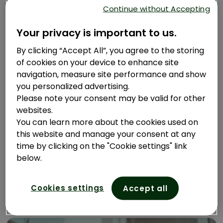
Değerlerimiz
Continue without Accepting
Your privacy is important to us.
By clicking “Accept All”, you agree to the storing
of cookies on your device to enhance site
navigation, measure site performance and show
you personalized advertising.
Please note your consent may be valid for other
websites.
You can learn more about the cookies used on
this website and manage your consent at any
Probiyotik Nedir, Faydaları Nelerdir?
time by clicking on the "Cookie settings" link
below.
Bağışıklık sistemi; vücudu enfeksiyonlara ve
diğer hastalıklara karşı koruyan, karmaşık ve
Cookies settings
Accept all
çok katmanlı bir sistemdir. Bağışıklık
sisteminde...