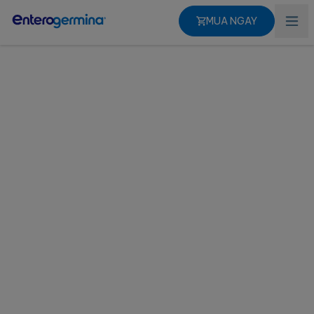
MUA NGAY
Trang chủ
Sản phẩm
Tìm hiểu về đường ruột của bạn
Sức khỏe đường ruột
Giá trị của chúng tôi