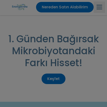
Nereden Satın Alabilirim
Ana sayfa
1. Günden Bağırsak
Ürünler
Mikrobiyotandaki
Enterogermina Etkisi
Farkı Hisset!
Bağırsak Problemleri
Keşfet
Bağırsak Sağlığı