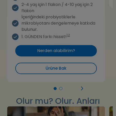
2-4 yaş için 1 flakon / 4-10 yaş için 2
flakon
İçeriğindeki probiyotiklerle
mikrobiyotanı dengelemeye katkıda
bulunur.
1,2
1. GÜNDEN farkı hisset!
Nerden alabilirim?
Ürüne Bak
Olur mu? Olur. Anları