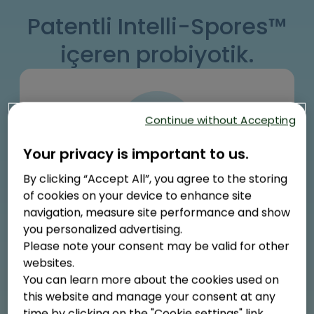
Değerlerimiz
Patentli Intelli-Spores™
içeren probiyotik.
Continue without Accepting
Your privacy is important to us.
By clicking “Accept All”, you agree to the storing
Enterogermina içeriğindeki
of cookies on your device to enhance site
Intelli-Spores™ bağırsaklara
navigation, measure site performance and show
1,2
sorunsuzca ulaşır.
you personalized advertising.
Please note your consent may be valid for other
websites.
You can learn more about the cookies used on
this website and manage your consent at any
time by clicking on the "Cookie settings" link