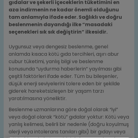
gıdalar ve şekerli içeceklerin tüketimini en
aza indirmenin ne kadar önemli olduğunu
tam anlamıyla ifade eder. Sağlıklı ve doğru
beslenmenin dayandığı ilke “masadaki
seçenekleri sık sık değiştirin” ilkesidir.
Uygunsuz veya dengesiz beslenme, genel
anlamda kısaca kötü gıda tercihleri, aşırı abur
cubur tüketimi, yanlış bilgi ve beslenme
konusunda “uydurma haberlerin” yayılması gibi
çeşitli faktörleri ifade eder. Tüm bu bileşenler,
düşük enerji seviyelerini tolere eden bir şekilde
giderek hareketsizleşen bir yaşam tarzı
yaratılmasına yöneliktir.
Beslenme uzmanlarına göre doğal olarak “iyi”
veya doğal olarak “kötü” gıdalar yoktur: Kötü veya
yanlış kelimesi, belirli bir nedenle (doğru koyulmuş
alerji veya intolerans tanıları gibi) bir gıdayı veya