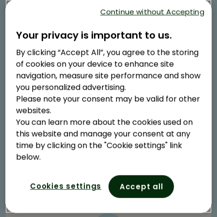
bütün bir gıda kategorisini dışlayan ya da çok
Continue without Accepting
monoton olan beslenme şekli olarak
tanımlanabilir. Bu tip beslenme, enerji alımı
Your privacy is important to us.
açısından yeterli olsa bile, başta mineraller
ve/veya vitaminler olmak üzere birçok besin
By clicking “Accept All”, you agree to the storing
öğesi açısından eksik kalabilir. Bu nedenlerle, farklı
of cookies on your device to enhance site
gıdaların doğru bir şekilde kombine edilmesi,
navigation, measure site performance and show
enerji ve besin öğelerinin fazla veya eksik
you personalized advertising.
1 2
alınmasından kaçınmak anlamına gelir.
Please note your consent may be valid for other
websites.
You can learn more about the cookies used on
this website and manage your consent at any
Gelin uygunsuz
time by clicking on the "Cookie settings" link
below.
beslenmenin belirtilerine
bir göz atalım
Cookies settings
Accept all