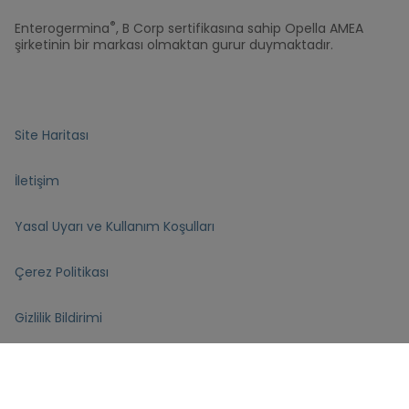
®
Enterogermina
, B Corp sertifikasına sahip Opella AMEA
şirketinin bir markası olmaktan gurur duymaktadır.
Site Haritası
İletişim
Yasal Uyarı ve Kullanım Koşulları
Çerez Politikası
Gizlilik Bildirimi
Sorumluluklarımız