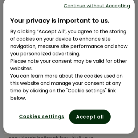
Continue without Accepting
Bazı probiyotikler gıdalarda doğal olarak bulunurken,
diğerleri günlük takviye olarak alınabilmektedir.
Your privacy is important to us.
Bağırsaklarınıza en fazla faydayı hangi tür
By clicking “Accept All”, you agree to the storing
probiyotiklerin sağlayabileceğini öğrenmeye
of cookies on your device to enhance site
3
başlayın.
navigation, measure site performance and show
you personalized advertising.
Please note your consent may be valid for other
websites.
You can learn more about the cookies used on
this website and manage your consent at any
Probiyotikler Ne Yapar?
time by clicking on the "Cookie settings" link
below.
Probiyotikler, günlük tetikleyiciler nedeniyle
tehlikeye giren iyi bağırsak bakterilerinin
Cookies settings
Accept all
seviyelerini dengelemeye ve eski haline
getirmeye yarar. Hem yetişkinlerde hem de