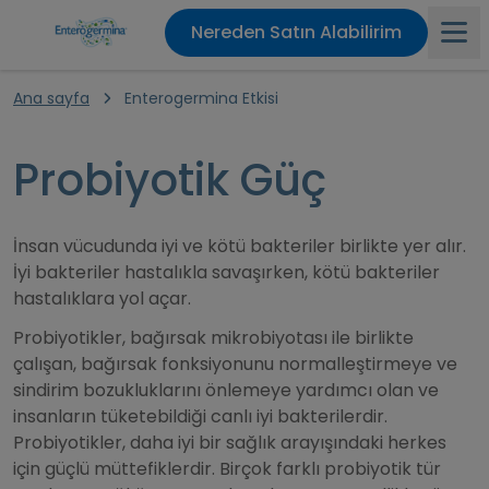
Nereden Satın Alabilirim
Ana sayfa
Enterogermina Etkisi
Ana sayfa
Probiyotik Güç
Ürünler
İnsan vücudunda iyi ve kötü bakteriler birlikte yer alır.
Enterogermina Etkisi
İyi bakteriler hastalıkla savaşırken, kötü bakteriler
hastalıklara yol açar.
Probiyotikler, bağırsak mikrobiyotası ile birlikte
Bağırsak Problemleri
çalışan, bağırsak fonksiyonunu normalleştirmeye ve
sindirim bozukluklarını önlemeye yardımcı olan ve
insanların tüketebildiği canlı iyi bakterilerdir.
Bağırsak Sağlığı
Probiyotikler, daha iyi bir sağlık arayışındaki herkes
için güçlü müttefiklerdir. Birçok farklı probiyotik tür