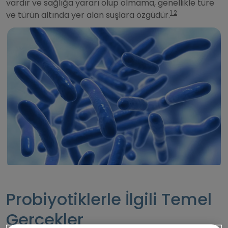
vardır ve sağlığa yararı olup olmama, genellikle türe
Değerlerimiz
1 2
ve türün altında yer alan suşlara özgüdür.
Probiyotiklerle İlgili Temel
Gerçekler