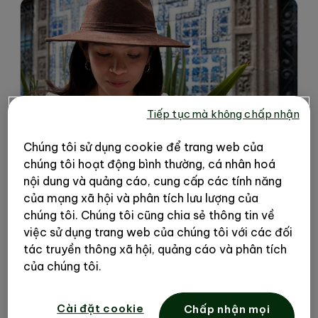
Tiếp tục mà không chấp nhận
Chúng tôi sử dụng cookie để trang web của
chúng tôi hoạt động bình thường, cá nhân hoá
nội dung và quảng cáo, cung cấp các tính năng
của mạng xã hội và phân tích lưu lượng của
chúng tôi. Chúng tôi cũng chia sẻ thông tin về
việc sử dụng trang web của chúng tôi với các đối
Đi du lịch có thể gây ảnh hưởng
tác truyền thông xã hội, quảng cáo và phân tích
đến hệ vi sinh đường ruột của bạn
của chúng tôi.
Hệ thống thần kinh điều hòa hoạt động
đường ruột của chúng ta hiện đã được các
Cài đặt cookie
Chấp nhận mọi
nhà khoa học công nhận là “bộ não thứ 2”