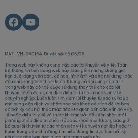
MAT-VN-260164. Duyệt nội bộ 06/26
Trang web này không cung cấp các lời khuyên về y tế. Toàn
bộ thông tin trên trang web này, bao gồm nhưng không giới
hạn dưới dạng văn bản, đồ hoạ, hình ảnh và các nội dung khác
đều chỉ mang tính tham khảo. Không có nội dung nào trên
trang web này có thể được sử dụng thay thế cho các lời
khuyên, chẩn đoán, chỉ định điều trị từ các nhân viên y tế
chuyên nghiệp. Luôn luôn tìm kiếm lời khuyên từ bác sỹ hoặc
nhà cung cấp dịch vụ chăm sóc sức khoẻ có trình độ khi bạn
có bất kỳ câu hỏi thắc mắc nào liên quan đến các vấn đề về y
tế hoặc điều trị y tế và trước khi bạn bắt đầu đón nhận một
phương pháp điều trị chăm sóc sức khoẻ mới. Không bao giờ
bỏ qua lời khuyên từ các nhân viên y tế chuyên nghiệp hoặc trì
hoãn trong việc chủ động tìm hiểu thông tin dựa trên bất kỳ
nội dung nào bạn đọc được trên trang web này.