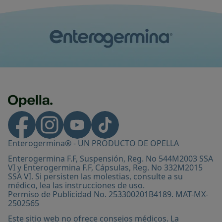
obiotics-DatosEnEspanol/#h6
Enterogermina
suspensión. Proyecto
®
Marbete. Reg. No. 544M2003 SSA VI.
Enterogermina
cápsulas 2 billones UFC.
®
Proyecto Marbete. Reg. No. 332M2015 SSA
VI.
When’s the Best Time to Take Probiotics?
Consultado y disponible en:
https://www.healthline.com/nutritio
Enterogermina® - UN PRODUCTO DE OPELLA
n/best-time-to-take-
Enterogermina F.F, Suspensión, Reg. No 544M2003 SSA
probiotics#types
VI y Enterogermina F.F, Cápsulas, Reg. No 332M2015
SSA VI. Si persisten las molestias, consulte a su
médico, lea las instrucciones de uso.
Do you need probiotics? It depends.
Permiso de Publicidad No. 253300201B4189. MAT-MX-
Consultado y disponible en:
2502565
https://www.novanthealth.org/healthy-
Este sitio web no ofrece consejos médicos. La