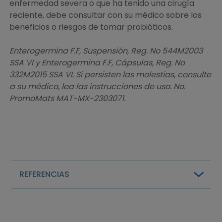
enfermedad severa o que ha tenido una cirugía
reciente, debe consultar con su médico sobre los
beneficios o riesgos de tomar probióticos.
Enterogermina F.F, Suspensión, Reg. No 544M2003
SSA VI y Enterogermina F.F, Cápsulas, Reg. No
332M2015 SSA VI. Si persisten las molestias, consulte
a su médico, lea las instrucciones de uso. No.
PromoMats MAT-MX-2303071.
REFERENCIAS
Probióticos. Consultado y disponible en:
https://ods.od.nih.gov/factsheets/Pr