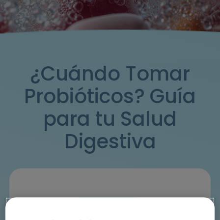
¿Cuándo Tomar
Probióticos? Guía
para tu Salud
Digestiva
Salud digestiva