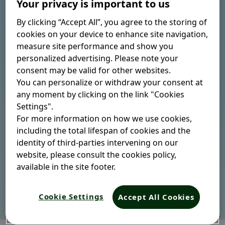
Your privacy is important to us
A estas alturas, seguro ya
escuchaste algo sobre los
By clicking “Accept All”, you agree to the storing of
cookies on your device to enhance site navigation,
probióticos, esos pequeños
measure site performance and show you
organismos que pueden mejorar la
personalized advertising. Please note your
salud desde el intestino.
consent may be valid for other websites.
You can personalize or withdraw your consent at
Si ya te aventuraste en el mundo de
any moment by clicking on the link "Cookies
los probióticos, pero quieres saber
Settings".
más detalles, sigue leyendo. En este
For more information on how we use cookies,
artículo te compartimos información
including the total lifespan of cookies and the
sobre cuándo tomar los probióticos,
identity of third-parties intervening on our
cómo y cuáles son sus beneficios.
website, please consult the cookies policy,
available in the site footer.
Cookie Settings
Accept All Cookies