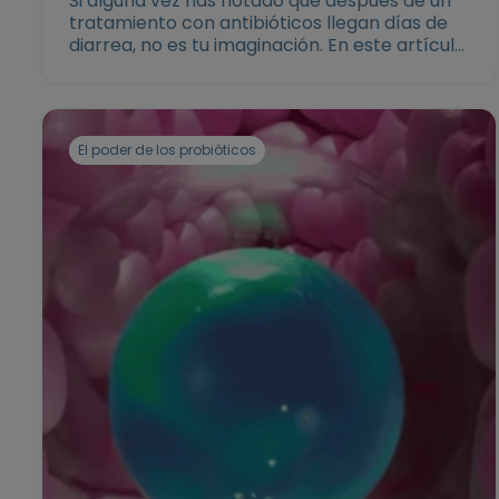
Si alguna vez has notado que después de un
tratamiento con antibióticos llegan días de
diarrea, no es tu imaginación. En este artículo
te explicamos los detalles de la diarrea por
antibióticos y te compartimos consejos
prácticos para restaurar la flora intestinal
El poder de los probióticos