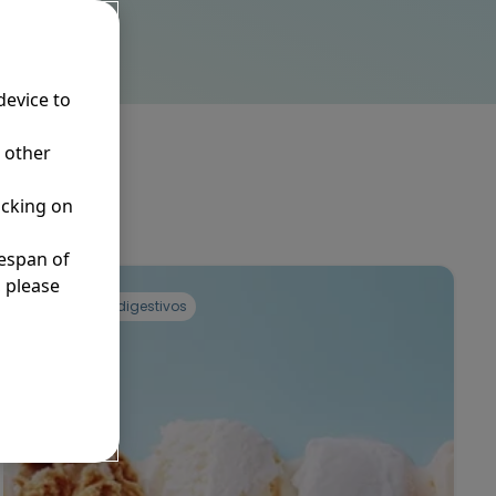
device to
r other
icking on
fespan of
, please
Malestares digestivos