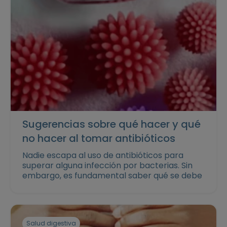
Sugerencias sobre qué hacer y qué
no hacer al tomar antibióticos
Nadie escapa al uso de antibióticos para
superar alguna infección por bacterias. Sin
embargo, es fundamental saber qué se debe
y qué no se debe hacer mientras tú o alguno
de tus peques está en tratamiento.
En este artículo hacemos un recorrido por
algunas dudas comunes relacionadas al
Salud digestiva
tomar antibióticos.