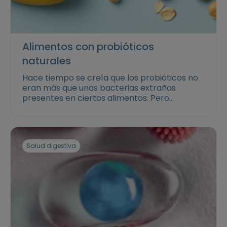
Alimentos con probióticos
naturales
Hace tiempo se creía que los probióticos no
eran más que unas bacterias extrañas
presentes en ciertos alimentos. Pero
actualmente se sabe que estos
microorganismos son fundamentales para la
salud intestinal y para mantener un sistema
inmune fuerte. Sigue leyendo para saber
Salud digestiva
cuáles son los alimentos con probióticos
naturales y qué puedes hacer para llevar tu
salud intestinal y la de tu familia al siguiente
nivel.