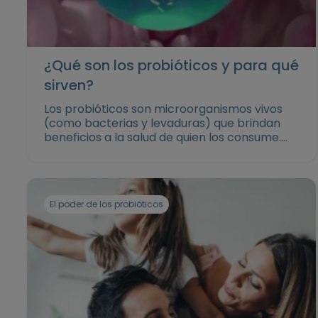
¿Qué son los probióticos y para qué
sirven?
Los probióticos son microorganismos vivos
(como bacterias y levaduras) que brindan
beneficios a la salud de quien los consume.
Están presentes de forma natural en algunos
alimentos fermentados o como agregados a
ciertos productos alimenticios. Conoce más
sobre su funcionamiento y beneficios a tu
El poder de los probióticos
flora intetinal.