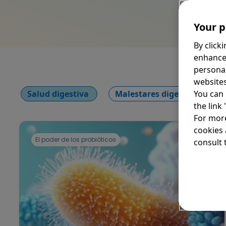
Your p
By click
enhance
personal
websites
Salud digestiva
Malestares digestivos
You can 
the link
For more
cookies 
El poder de los probióticos
consult t