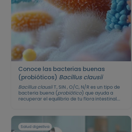
Conoce las bacterias buenas
(probióticos)
Bacillus clausii
Bacillus clausii
T, SIN , O/C, N/R es un tipo de
bacteria buena (
probiótico
) que ayuda a
recuperar el equilibrio de tu flora intestinal.
Aquí te contamos cómo puede ayudar a
tratar y a prevenir distintos malestares
digestivos.
Salud digestiva