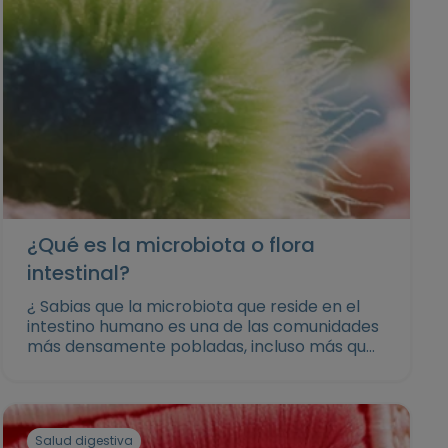
¿Qué es la microbiota o flora
intestinal?
¿ Sabias que la microbiota que reside en el
intestino humano es una de las comunidades
más densamente pobladas, incluso más que
el suelo, el subsuelo y los océanos? En este
artículo te contamos todo lo que debes
saber sobre la microbiota.
Salud digestiva