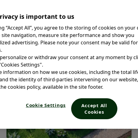
rivacy is important to us
ing “Accept All”, you agree to the storing of cookies on your 
 site navigation, measure site performance and show you
ized advertising. Please note your consent may be valid fo
.
personalize or withdraw your consent at any moment by cl
Tu intestino
El poder de los probióticos
 "Cookies Settings".
 information on how we use cookies, including the total li
and the identity of third-parties intervening on our website
Tu intestino
he cookies policy, available in the site footer.
Cookie Settings
Accept All
Cookies