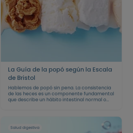
La Guía de la popó según la Escala
de Bristol
Hablemos de popó sin pena. La consistencia
de las heces es un componente fundamental
que describe un hábito intestinal normal o
alterado. En esta sección te contamos sobre
la escala de Bristol, qué es y cómo
interprelarta.
Salud digestiva