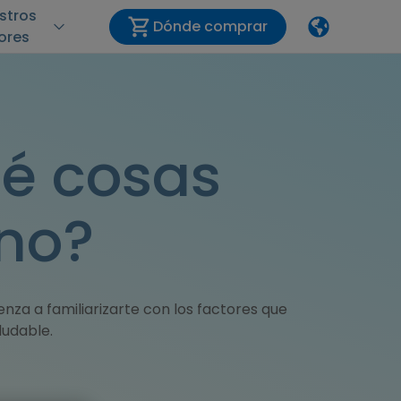
stros
Dónde comprar
lores
ué cosas
ino?
ienza a familiarizarte con los factores que
ludable.