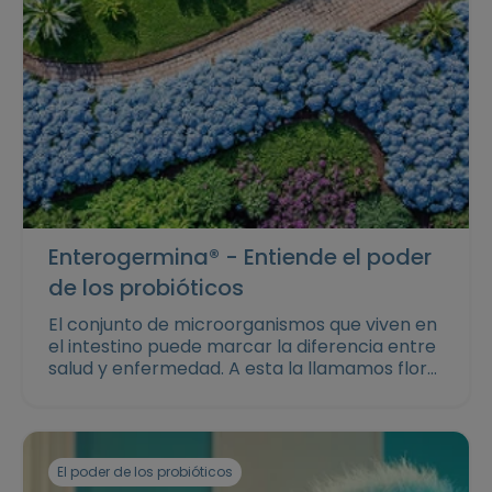
Enterogermina® - Entiende el poder
de los probióticos
El conjunto de microorganismos que viven en
el intestino puede marcar la diferencia entre
salud y enfermedad. A esta la llamamos flora
intestinal. En esta sección respondemos las
preguntas más frecuentes acerca de la flora
intestinal.
El poder de los probióticos