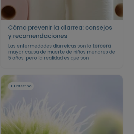
Cómo prevenir la diarrea: consejos
y recomendaciones
Las enfermedades diarreicas son la
tercera
mayor causa de muerte de niños menores de
5 años, pero la realidad es que son
enfermedades que se pueden prevenir y
tratar.
En este artículo te compartimos detalles
sobre este padecimiento y consejos sobre
Tu intestino
cómo prevenir la diarrea tanto en el hogar
como en entornos públicos.