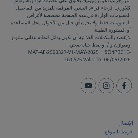
إنتروجرمينا هو بروبيوتيك يحتوي على عصيات أبواغ باسيلوس
John Hopkins Medicine. Diarrhea in
كلاوزي. الرجاء قراءة النشرة المرفقة للمزيد من التفاصيل.
Children.
https://www.hopkinsmedicine.org/
المعلومات الواردة في هذه الصفحة مخصصة لأغراض
health/conditions-and-diseases/diarrhea-in-
المعلومات فقط ولا تحل بأي حال من الأحوال محل المساعدة
children
. Last visited on 11 February 2021
أو المشورة الطبية.
Journal of Medical Research and Innovation.
لا يُقصد بالمكملات الغذائية أن تكون بدائل لنظام غذائي متنوع
Probiotics for Diarrhea in
ومتوازن و / أو نمط حياة صحي.
Children.
https://jmrionline.com/jmri/article/
MAT-AE-2500327-V1-MAY-2025 SO4PBC1E-
view/66
. Last visited on 11 February 2021
070525 Valid To: 06/05/2026
الإتصال
خريطة الموقع