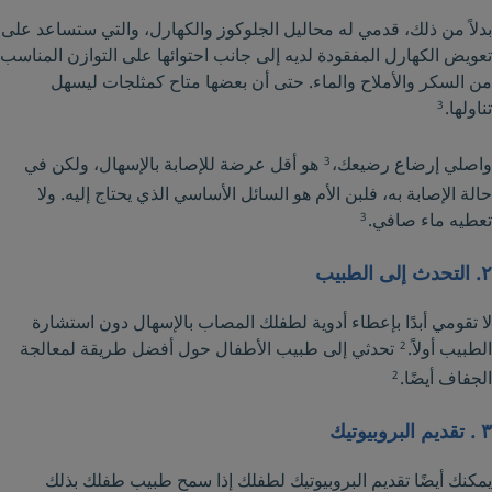
بدلاً من ذلك، قدمي له محاليل الجلوكوز والكهارل، والتي ستساعد على
تعويض الكهارل المفقودة لديه إلى جانب احتوائها على التوازن المناسب
من السكر والأملاح والماء. حتى أن بعضها متاح كمثلجات ليسهل
تناولها.
3
واصلي إرضاع رضيعك،
هو أقل عرضة للإصابة بالإسهال، ولكن في
3
حالة الإصابة به، فلبن الأم هو السائل الأساسي الذي يحتاج إليه. ولا
تعطيه ماء صافي.
3
٢. التحدث إلى الطبيب
لا تقومي أبدًا بإعطاء أدوية لطفلك المصاب بالإسهال دون استشارة
الطبيب أولاً.
تحدثي إلى طبيب الأطفال حول أفضل طريقة لمعالجة
2
الجفاف أيضًا.
2
٣ . تقديم البروبيوتيك
يمكنك أيضًا تقديم البروبيوتيك لطفلك إذا سمح طبيب طفلك بذلك