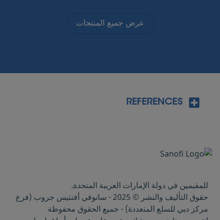
عرض جميع المنتجات
REFERENCES
Medline Plus. When your child has
diarrhea.
https://medlineplus.gov/ency/patie
ntinstructions/000693.html
. Last visited on
11 February 2021
Kids Health. Diarrhea (for
للمقيمين في دولة الإمارات العربية المتحدة.
Parents).
https://kidshealth.org/en/parents/
حقوق التأليف والنشر © 2025 - سانوفي أفنتيس جروب (فرع
diarrhea.html
. Last visited on 11 February
مركز دبي للسلع المتعددة) - جميع الحقوق محفوظة
2021