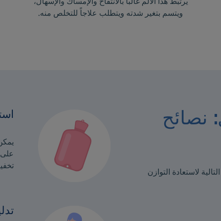
يرتبط هذا الألم غالباً بالانتفاخ والإمساك والإسهال،
ويتسم بتغير شدته ويتطلب علاجاً للتخلص منه.
است
: نصائح
يمكن 
على 
تخفيف
تالية لاستعادة التوازن
تدل