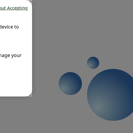
out Accepting
device to
anage your