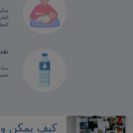
يمكن
الغا
البط
تقد
يساع
تحفي
كيف يمكن وقا