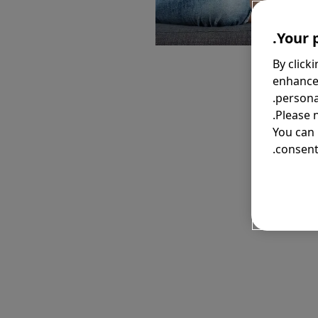
Your p
By click
enhance
personal
Please 
You can
consent 