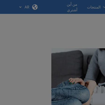
من أين
المنتجات
أشتري