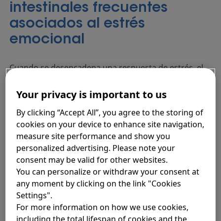
intestinales frecuentes
asociados al estrés
emocional
Cuando se desencadena una respuesta de estrés, el
cuerpo queda expuesto a experimentar sensaciones
incómodas como dolor abdominal, diarrea, náuseas o
Your privacy is important to us
esa sensación de tener «mariposas en la panza». Esto
By clicking “Accept All”, you agree to the storing of
es un signo inequívoco de que hay mensajes que
cookies on your device to enhance site navigation,
viajan por una vía bidireccional desde el intestino
measure site performance and show you
hasta el cerebro y viceversa.
(2) (3)
personalized advertising. Please note your
consent may be valid for other websites.
You can personalize or withdraw your consent at
any moment by clicking on the link "Cookies
Dolor abdominal
Settings".
For more information on how we use cookies,
including the total lifespan of cookies and the