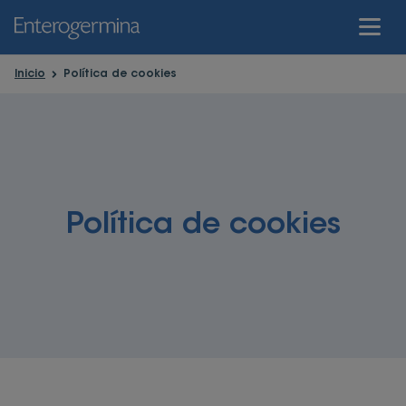
Inicio
Política de cookies
Inicio
El Intestino
Trastornos Intestinales
Política de cookies
Salud Intestinal
El Poder De Los Probióticos