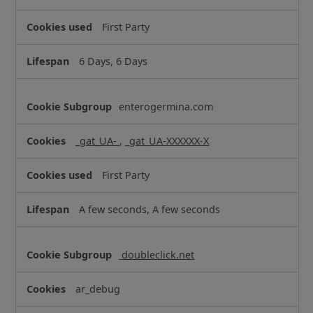
c
t
First Party
i
o
6 Days, 6 Days
n
a
l
enterogermina.com
C
o
_gat_UA-
,
_gat_UA-XXXXXX-X
o
k
First Party
i
e
A few seconds, A few seconds
s
doubleclick.net
ar_debug