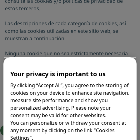
consulte las cookies y/o políticas de privacidad de
estos terceros.
Las descripciones de cada categoría de cookies, así
como las cookies utilizadas en este sitio web, se
muestran a continuación.
Ninguna cookie que no sea estrictamente necesaria
para el funcionamiento del sitio web se almacenará en
su dispositivo sin su consentimiento previo.
Your privacy is important to us
Puede dar su consentimiento globalmente para todas
By clicking “Accept All”, you agree to the storing of
las categorías de cookies o individualmente o retirar
cookies on your device to enhance site navigation,
su consentimiento en cualquier momento en la página
measure site performance and show you
"Configuración de cookies", haciendo clic en este
personalized advertising. Please note your
enlace.
consent may be valid for other websites.
You can personalize or withdraw your consent at
any moment by clicking on the link "Cookies
Cookie Settings
Settings".