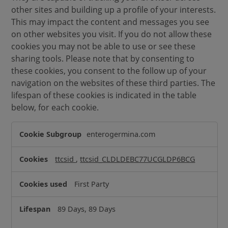
other sites and building up a profile of your interests.
This may impact the content and messages you see
on other websites you visit. If you do not allow these
cookies you may not be able to use or see these
sharing tools. Please note that by consenting to
these cookies, you consent to the follow up of your
navigation on the websites of these third parties. The
lifespan of these cookies is indicated in the table
below, for each cookie.
S
enterogermina.com
o
c
ttcsid
,
ttcsid_CLDLDEBC77UCGLDP6BCG
i
a
First Party
l
M
89 Days, 89 Days
e
d