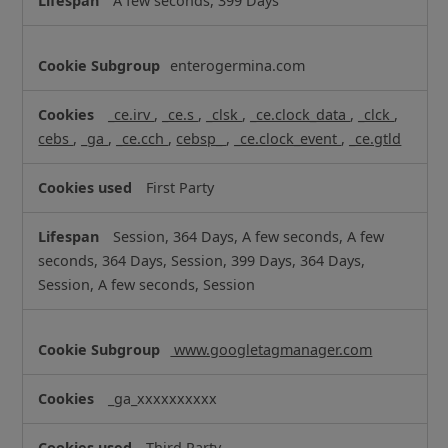
A few seconds, 399 Days
a
n
c
enterogermina.com
e
C
_ce.irv
,
_ce.s
,
_clsk
,
_ce.clock_data
,
_clck
,
o
cebs
,
_ga
,
_ce.cch
,
cebsp_
,
_ce.clock_event
,
_ce.gtld
o
k
First Party
i
e
Session, 364 Days, A few seconds, A few
s
seconds, 364 Days, Session, 399 Days, 364 Days,
Session, A few seconds, Session
www.googletagmanager.com
_ga_xxxxxxxxxx
Third Party