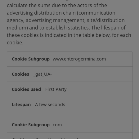
calculate the sums due to the actors of the
advertising distribution chain (communication
agency, advertising management, site/distribution
medium) and to establish statistics. The lifespan of
these cookies is indicated in the table below, for each
cookie.
T
www.enterogermina.com
a
r
_gat_UA-
g
e
First Party
t
i
A few seconds
n
g
C
com
o
o