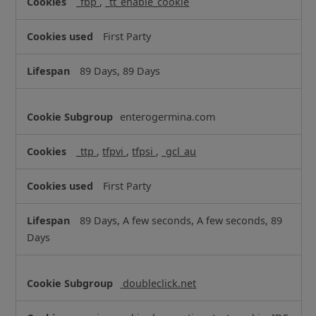
_fbp
,
_tt_enable_cookie
k
i
First Party
e
s
89 Days, 89 Days
enterogermina.com
_ttp
,
tfpvi
,
tfpsi
,
_gcl_au
First Party
89 Days, A few seconds, A few seconds, 89
Days
doubleclick.net