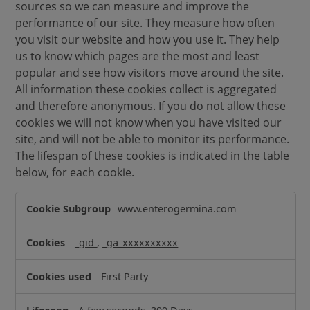
sources so we can measure and improve the
s
performance of our site. They measure how often
you visit our website and how you use it. They help
us to know which pages are the most and least
popular and see how visitors move around the site.
All information these cookies collect is aggregated
and therefore anonymous. If you do not allow these
cookies we will not know when you have visited our
site, and will not be able to monitor its performance.
The lifespan of these cookies is indicated in the table
below, for each cookie.
P
www.enterogermina.com
e
r
_gid
,
_ga_xxxxxxxxxx
f
o
First Party
r
m