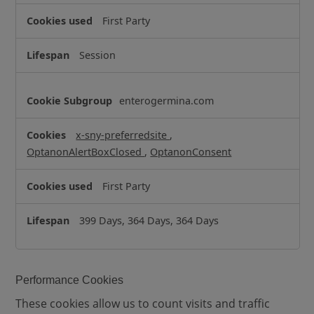
c
First Party
t
l
Session
y
N
e
enterogermina.com
c
e
x-sny-preferredsite
,
s
OptanonAlertBoxClosed
,
OptanonConsent
s
a
First Party
r
y
399 Days, 364 Days, 364 Days
C
o
o
k
Performance Cookies
i
These cookies allow us to count visits and traffic
e