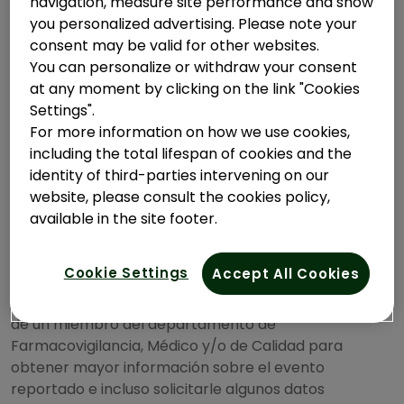
navigation, measure site performance and show
you personalized advertising. Please note your
Si su inquietud es respecto a condiciones de salud,
consent may be valid for other websites.
consultas médicas o relacionadas a alguna
You can personalize or withdraw your consent
prescripción de medicamentos, usted debe consultar
at any moment by clicking on the link "Cookies
a su médico.
Settings".
Si usted quiere reportar un evento adverso
For more information on how we use cookies,
inesperado, queja técnica del producto o si tiene
including the total lifespan of cookies and the
dudas sobre el mismo, por favor escriba al siguiente
identity of third-parties intervening on our
correo:
CHCPVCOPAC@sanofi.com
.
website, please consult the cookies policy,
Mediante el envío de este correo de
available in the site footer.
farmacovigilancia usted autoriza a Opella Healthcare
Ecuador S.A.S
Cookie Settings
Accept All Cookies
. (la “Compañía”), con domicilio en Ciudad de Quito,
Ecuador, a ponerse en contacto con usted a través
de un miembro del departamento de
Farmacovigilancia, Médico y/o de Calidad para
obtener mayor información sobre el evento
reportado e incluso solicitarle algunos datos