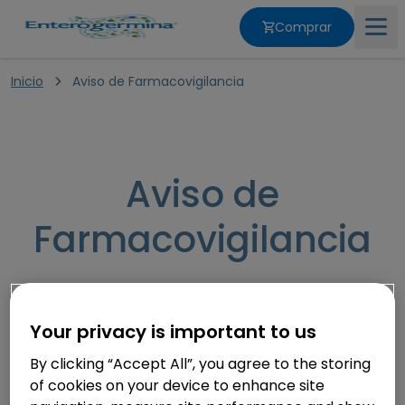
Comprar
Inicio
Aviso de Farmacovigilancia
Inicio
Nuestros productos
Aviso de
Trastornos intestinales
Farmacovigilancia
Salud Intestinal
Your privacy is important to us
Nuestros valores
Esta página no está diseñada para recibir
By clicking “Accept All”, you agree to the storing
notificaciones de eventos adversos, quejas técnicas o
of cookies on your device to enhance site
consultas médicas.